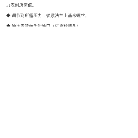
力表到所需值。
◆ 调节到所需压力，锁紧法兰上基米螺丝。
◆ 油压表背面为进油口（可旋转接头）
注意事项：
◆ 输入介质压力不宜过大，不可超过油压表
的测量范围。使用该阀应保持介质的清洁，不
要混入其它杂质，以免影响该产品的性能。
◆ 在长时间不使用时，请将本产品内部压力
泄掉。
◆ 当使用的介质具有腐蚀性或杂物较多，其
中的密封件、减压机构易损，需要定期更换。