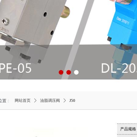
网站首页
油脂调压阀
J50
置 :
ꄲ
ꄲ
产品规格