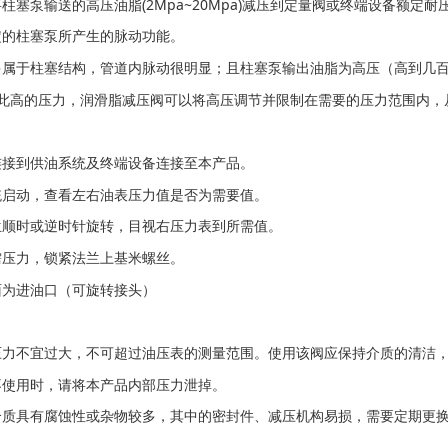
柱塞泵输送的高压油脂(2Mpa~20Mpa)减压到定量阀或终端设备额定耐压范
定的柱塞泵所产生的脉动功能。
多属于柱塞结构，管道内脉动很明显；且柱塞泵输出油脂为高压（高到几
高的压力，润滑脂减压阀可以将高压调节并限制在需要的压力范围内，
连接到供油系统及终端设备连接至本产品。
统启动，查看左右油表压力值是否为需要值。
兰顺时或逆时针旋转，目视右压力表到所需值。
需压力，锁紧法兰上基米螺丝。
面为进油口（可旋转接头）
压力不宜过大，不可超过油压表的测量范围。使用该阀应保持介质的清洁
不使用时，请将本产品内部压力泄掉。
介质具有腐蚀性或杂物较多，其中的密封件、减压机构易损，需要定期更