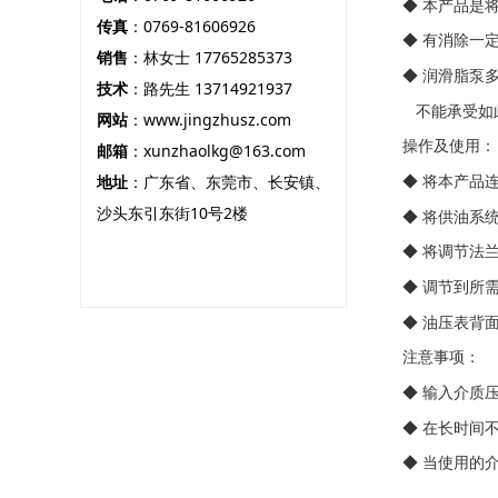
◆ 本产品是将
传真
：0769-81606926
◆ 有消除一
销售
：林女士 17765285373
◆ 润滑脂泵
技术
：路先生 13714921937
不能承受如此
网站
：
www.jingzhusz.com
操作及使用：
邮箱
：xunzhaolkg@163.com
◆ 将本产品
地址
：广东省、东莞市、长安镇、
沙头东引东街10号2楼
◆ 将供油系
◆ 将调节法
◆ 调节到所
◆ 油压表背
注意事项：
◆ 输入介质
◆ 在长时间
◆ 当使用的