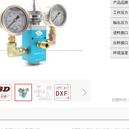
产品品牌
工作压力
输出压力
进料接口
出料接口
环境温度
ꁇ
创建时间
述