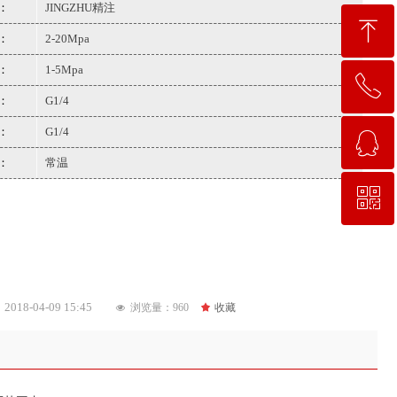
：
JINGZHU精注
ꁸ
：
2-20Mpa
：
1-5Mpa
ꂅ
回到顶部
：
G1/4
：
G1/4
ꁗ
13714921937
：
常温
ꀥ
QQ客服
微信二维码
：
2018-04-09
15:45
浏览量：
960
끄
收藏
넶