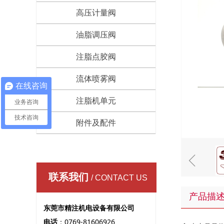
高压计量阀
油脂调压阀
注脂点胶阀
流体喷雾阀
在线咨询
注脂机单元
业务咨询
技术咨询
附件及配件
ꁆ
联系我们
/ CONTACT US
产品描
东莞市精注机电设备有限公司
电话
：0769-81606926