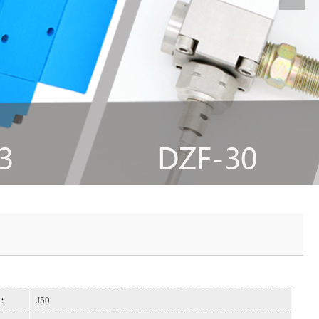
：
J50