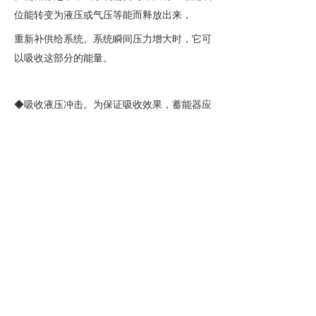
位能转变为液压或气压等能而释放出来，
重新补供给系统。系统瞬间压力增大时，它可
以吸收这部分的能量。
◆吸收液压冲击。为保证吸收效果，蓄能器应
设置在靠近控制阀或液压缸等冲击源之前，可
以很好地吸收和缓冲液压冲击。
◆消除脉动、降低噪声。可以大量吸收脉动压
力和流量中的能量。
◆回收、补充流量。流量高于平均流量的部分
油液被蓄能器吸收，低于平均流量部分由蓄能
器补充，保证整个系统压力正常。
Copyright © 2018-2020东莞市精注机电设备有限公司 版权
粤ICP备16126180号
所有