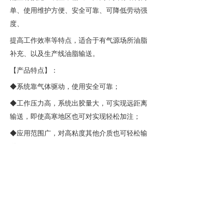
单、使用维护方便、安全可靠、可降低劳动强
度、
提高工作效率等特点，适合于有气源场所油脂
补充、以及生产线油脂输送。
【产品特点】：
◆系统靠气体驱动，使用安全可靠；
◆工作压力高，系统出胶量大，可实现远距离
输送，即使高寒地区也可对实现轻松加注；
◆应用范围广，对高粘度其他介质也可轻松输
送；
◆重量轻，移动方便，可固定安全生
产；
◆配有压力板，减少残留，保持泵稳定工作，
并可保持油脂的清洁，可直接使用小包装油脂
桶，